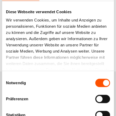
über einem Netto-Warenwert von 75,00 Euro:
versandkostenfrei
Diese Webseite verwendet Cookies
Wir verwenden Cookies, um Inhalte und Anzeigen zu
für Österreich:
personalisieren, Funktionen für soziale Medien anbieten
pauschal: 16,00 Euro netto
zu können und die Zugriffe auf unsere Website zu
analysieren. Außerdem geben wir Informationen zu Ihrer
Verwendung unserer Website an unsere Partner für
für Schweiz und Nicht-EU:
soziale Medien, Werbung und Analysen weiter. Unsere
pauschal: 28,00 Euro netto
Partner führen diese Informationen möglicherweise mit
weiteren Daten zusammen, die Sie ihnen bereitgestellt
haben oder die sie im Rahmen Ihrer Nutzung der Dienste
gesammelt haben.
Einwilligungsauswahl
Services
Notwendig
Schulungsportal
Präferenzen
Qualitätsmanagement
Rückgabe
Statistiken