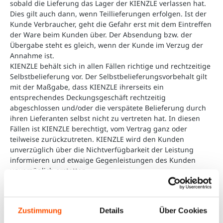
sobald die Lieferung das Lager der KIENZLE verlassen hat.
Dies gilt auch dann, wenn Teillieferungen erfolgen. Ist der
Kunde Verbraucher, geht die Gefahr erst mit dem Eintreffen
der Ware beim Kunden über. Der Absendung bzw. der
Übergabe steht es gleich, wenn der Kunde im Verzug der
Annahme ist.
KIENZLE behält sich in allen Fällen richtige und rechtzeitige
Selbstbelieferung vor. Der Selbstbelieferungsvorbehalt gilt
mit der Maßgabe, dass KIENZLE ihrerseits ein
entsprechendes Deckungsgeschäft rechtzeitig
abgeschlossen und/oder die verspätete Belieferung durch
ihren Lieferanten selbst nicht zu vertreten hat. In diesen
Fällen ist KIENZLE berechtigt, vom Vertrag ganz oder
teilweise zurückzutreten. KIENZLE wird den Kunden
unverzüglich über die Nichtverfügbarkeit der Leistung
informieren und etwaige Gegenleistungen des Kunden
unverzüglich erstatten.
Die Lieferung erfolgt gegen eine Verpackungs- und
Versandkostenpauschale
für Deutschland:
Zustimmung
Details
Über Cookies
bis zu einem Netto-Warenwert von 74,99 Euro: 13,00
Euro netto