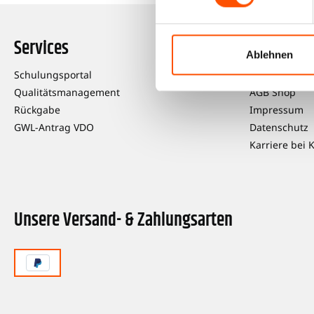
Services
Informat
Ablehnen
Schulungsportal
Über uns
Qualitätsmanagement
AGB Shop
Rückgabe
Impressum
GWL-Antrag VDO
Datenschutz
Karriere bei 
Unsere Versand- & Zahlungsarten