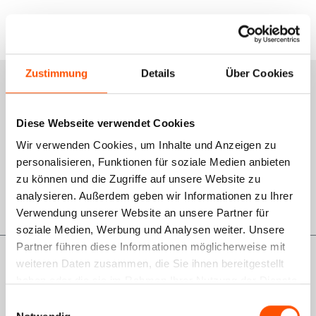
Zustimmung
Details
Über Cookies
Services
Schulungsportal
Diese Webseite verwendet Cookies
Wir verwenden Cookies, um Inhalte und Anzeigen zu
Qualitätsmanagement
personalisieren, Funktionen für soziale Medien anbieten
Rückgabe
zu können und die Zugriffe auf unsere Website zu
analysieren. Außerdem geben wir Informationen zu Ihrer
GWL-Antrag VDO
Verwendung unserer Website an unsere Partner für
soziale Medien, Werbung und Analysen weiter. Unsere
Partner führen diese Informationen möglicherweise mit
Informationen
weiteren Daten zusammen, die Sie ihnen bereitgestellt
haben oder die sie im Rahmen Ihrer Nutzung der Dienste
Über uns
gesammelt haben.
Einwilligungsauswahl