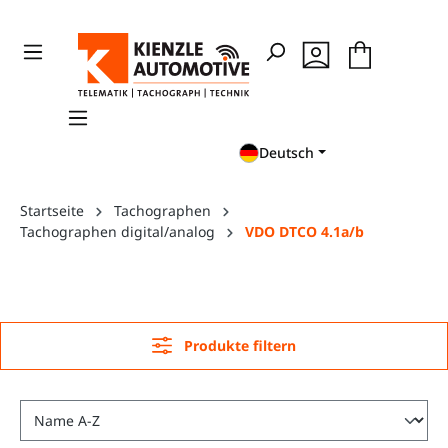
en
Zur Suche springen
Deutsch
Startseite
Tachographen
Tachographen digital/analog
VDO DTCO 4.1a/b
Produkte filtern