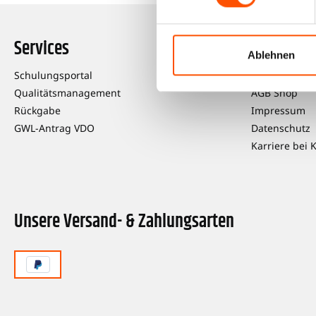
Services
Informat
Ablehnen
Schulungsportal
Über uns
Qualitätsmanagement
AGB Shop
Rückgabe
Impressum
GWL-Antrag VDO
Datenschutz
Karriere bei 
Unsere Versand- & Zahlungsarten