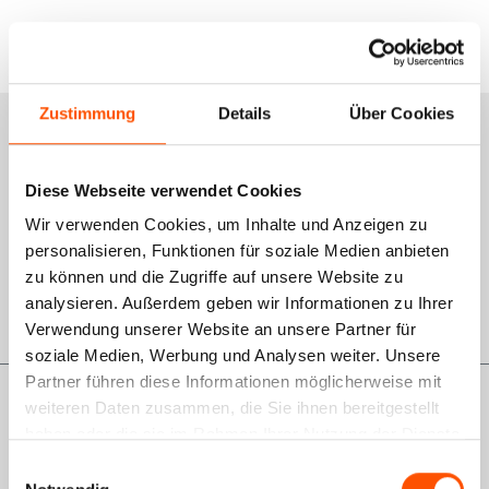
Zustimmung
Details
Über Cookies
Services
Schulungsportal
Diese Webseite verwendet Cookies
Wir verwenden Cookies, um Inhalte und Anzeigen zu
Qualitätsmanagement
personalisieren, Funktionen für soziale Medien anbieten
Rückgabe
zu können und die Zugriffe auf unsere Website zu
analysieren. Außerdem geben wir Informationen zu Ihrer
GWL-Antrag VDO
Verwendung unserer Website an unsere Partner für
soziale Medien, Werbung und Analysen weiter. Unsere
Partner führen diese Informationen möglicherweise mit
Informationen
weiteren Daten zusammen, die Sie ihnen bereitgestellt
haben oder die sie im Rahmen Ihrer Nutzung der Dienste
Über uns
gesammelt haben.
Einwilligungsauswahl