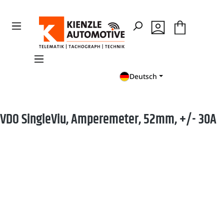
en
Zur Suche springen
Deutsch
VDO SingleViu, Amperemeter, 52mm, +/- 30A
Bildergalerie überspringen