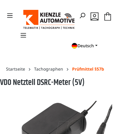
en
Zur Suche springen
Deutsch
Startseite
Tachographen
Prüfmittel §57b
VDO Netzteil DSRC-Meter (5V)
Bildergalerie überspringen