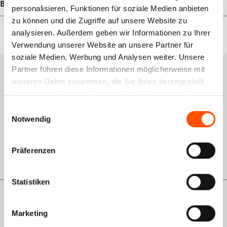
Bewertungen
personalisieren, Funktionen für soziale Medien anbieten
zu können und die Zugriffe auf unsere Website zu
analysieren. Außerdem geben wir Informationen zu Ihrer
Verwendung unserer Website an unsere Partner für
soziale Medien, Werbung und Analysen weiter. Unsere
Partner führen diese Informationen möglicherweise mit
Services
weiteren Daten zusammen, die Sie ihnen bereitgestellt
haben oder die sie im Rahmen Ihrer Nutzung der Dienste
Schulungsportal
gesammelt haben.
Einwilligungsauswahl
Qualitätsmanagement
Notwendig
Rückgabe
Präferenzen
GWL-Antrag VDO
Statistiken
Informationen
Marketing
Über uns