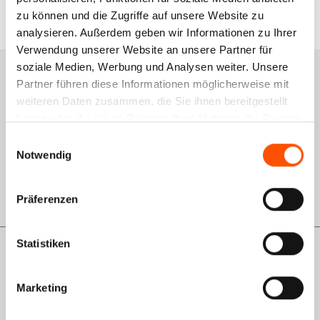
zu können und die Zugriffe auf unsere Website zu
analysieren. Außerdem geben wir Informationen zu Ihrer
Verwendung unserer Website an unsere Partner für
soziale Medien, Werbung und Analysen weiter. Unsere
Services
Partner führen diese Informationen möglicherweise mit
weiteren Daten zusammen, die Sie ihnen bereitgestellt
Schulungsportal
haben oder die sie im Rahmen Ihrer Nutzung der Dienste
gesammelt haben.
Qualitätsmanagement
Einwilligungsauswahl
Notwendig
Rückgabe
GWL-Antrag VDO
Präferenzen
Statistiken
Informationen
Marketing
Über uns
AGB Shop