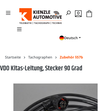
en
Zur Suche springen
Deutsch
Startseite
Tachographen
Zubehör §57b
VDO Kitas-Leitung, Stecker 90 Grad
Bildergalerie überspringen