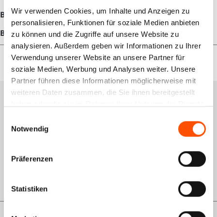
Wir verwenden Cookies, um Inhalte und Anzeigen zu
Beschreibung
personalisieren, Funktionen für soziale Medien anbieten
Bewertungen
zu können und die Zugriffe auf unsere Website zu
analysieren. Außerdem geben wir Informationen zu Ihrer
Verwendung unserer Website an unsere Partner für
soziale Medien, Werbung und Analysen weiter. Unsere
Partner führen diese Informationen möglicherweise mit
weiteren Daten zusammen, die Sie ihnen bereitgestellt
Services
haben oder die sie im Rahmen Ihrer Nutzung der Dienste
gesammelt haben.
Einwilligungsauswahl
Schulungsportal
Notwendig
Qualitätsmanagement
Rückgabe
Präferenzen
GWL-Antrag VDO
Statistiken