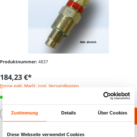
Produktnummer:
4837
184,23 €*
Preise exkl. MwSt. zzgl. Versandkosten
Sofort verfügbar, Lieferzeit: Sofort verfügbar
Produkt Anzahl: Gib den gewünschten Wert e
Zustimmung
Details
Über Cookies
In den Warenkorb
Diese Webseite verwendet Cookies