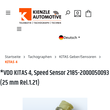
en
Zur Suche springen
Deutsch
Startseite
Tachographen
KITAS Geber/Sensoren
KITAS 4
*VDO KITAS 4, Speed Sensor 2185-2000050093
(25 mm Rel.1.21)
Bildergalerie überspringen