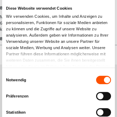
Beschreibung
Diese Webseite verwendet Cookies
Mit der KFZ-Leitung Diskret können mit dem UDS-AT Pro
Wir verwenden Cookies, um Inhalte und Anzeigen zu
6 diskrete Signale aufgezeichent werden. Dieser Artikel
personalisieren, Funktionen für soziale Medien anbieten
kann nur in Ve…
Mehr
zu können und die Zugriffe auf unsere Website zu
analysieren. Außerdem geben wir Informationen zu Ihrer
Bewertungen
Verwendung unserer Website an unsere Partner für
soziale Medien, Werbung und Analysen weiter. Unsere
Partner führen diese Informationen möglicherweise mit
weiteren Daten zusammen, die Sie ihnen bereitgestellt
haben oder die sie im Rahmen Ihrer Nutzung der Dienste
gesammelt haben.
Services
Einwilligungsauswahl
Notwendig
Schulungsportal
Präferenzen
Qualitätsmanagement
Rückgabe
Statistiken
GWL-Antrag VDO