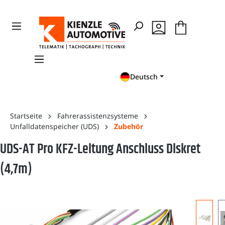
en
Zur Suche springen
Deutsch
Startseite
Fahrerassistenzsysteme
Unfalldatenspeicher (UDS)
Zubehör
UDS-AT Pro KFZ-Leitung Anschluss Diskret
(4,7m)
Bildergalerie überspringen