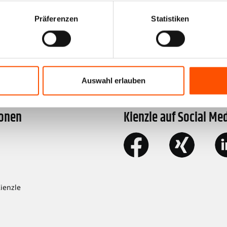
Präferenzen
Statistiken
ock"
Auswahl erlauben
ionen
Kienzle auf Social Me
Kienzle