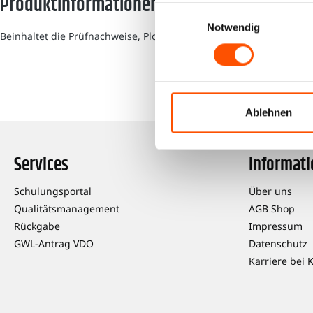
Produktinformationen "Prüfset DTCO Retrofit
Einwilligungsauswahl
Notwendig
Beinhaltet die Prüfnachweise, Plombierfolien, T-Plomben und Rei
Ablehnen
Services
Informat
Schulungsportal
Über uns
Qualitätsmanagement
AGB Shop
Rückgabe
Impressum
GWL-Antrag VDO
Datenschutz
Karriere bei 