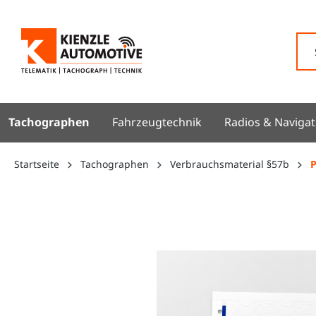
springen
Zur Hauptnavigation springen
Tachographen
Fahrzeugtechnik
Radios & Navigat
Startseite
Tachographen
Verbrauchsmaterial §57b
P
Bildergalerie überspringen