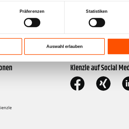
, VE=25 Stk. "
Präferenzen
Statistiken
nigungstücher.
Auswahl erlauben
ionen
Kienzle auf Social Me
Kienzle