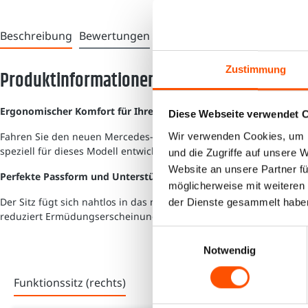
Beschreibung
Bewertungen
Zustimmung
Produktinformationen "Isringhausen Funktio
Ergonomischer Komfort für Ihren Mercedes-Benz Actros
Diese Webseite verwendet 
Fahren Sie den neuen Mercedes-Benz Actros ab 2023? Dann wissen 
Wir verwenden Cookies, um I
speziell für dieses Modell entwickelt, um Ihnen höchsten Sitzkomfo
und die Zugriffe auf unsere 
Website an unsere Partner fü
Perfekte Passform und Unterstützung
möglicherweise mit weiteren
Der Sitz fügt sich nahtlos in das moderne Interieur Ihres Actros e
der Dienste gesammelt habe
reduziert Ermüdungserscheinungen und erhöht Ihre Konzentratio
Einwilligungsauswahl
Notwendig
Funktionssitz (rechts)