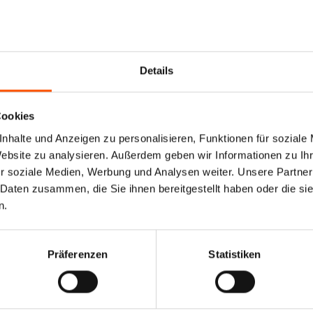
Details
nssitz links Modell: Mercedes-Benz Actros 
Cookies
Sie, wie wichtig Komfort und Funktionalität auf langen Strecken 
nhalte und Anzeigen zu personalisieren, Funktionen für soziale
rt zu bieten.
Website zu analysieren. Außerdem geben wir Informationen zu I
r soziale Medien, Werbung und Analysen weiter. Unsere Partner
 Daten zusammen, die Sie ihnen bereitgestellt haben oder die s
in und sorgt für eine ergonomische Sitzposition.
Mit individuell ei
n.
n während der Fahrt.
Investieren Sie in Ihren Fahrkomfort und er
Präferenzen
Statistiken