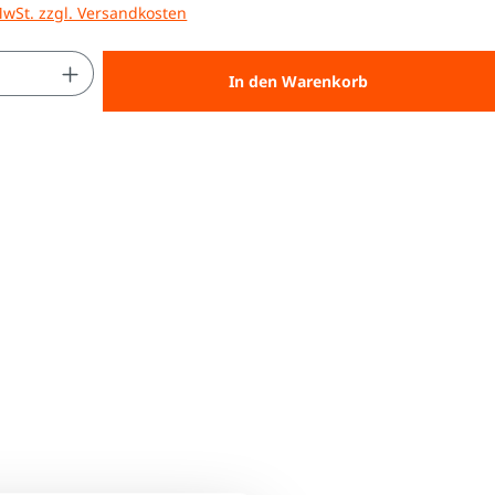
MwSt. zzgl. Versandkosten
 Anzahl: Gib den gewünschten Wert ein 
In den Warenkorb