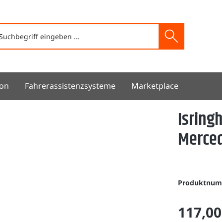
ion
Fahrerassistenzsysteme
Marketplace
Isring
Merced
Produktnu
117,00