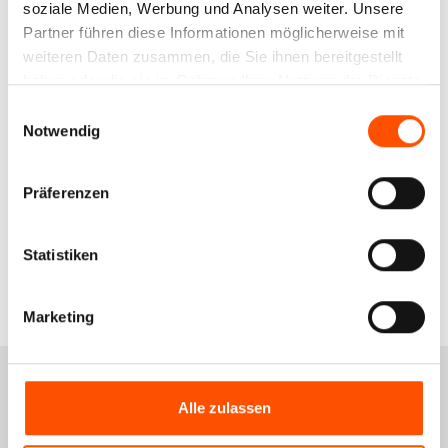
soziale Medien, Werbung und Analysen weiter. Unsere
Partner führen diese Informationen möglicherweise mit
weiteren Daten zusammen, die Sie ihnen bereitgestellt
haben oder die sie im Rahmen Ihrer Nutzung der Dienste
Tachotraining 4.1
gesammelt haben.
Einwilligungsauswahl
Kienzle
Notwendig
149,00 €*
Präferenzen
Details
Statistiken
Marketing
Services
Alle zulassen
Schulungsportal