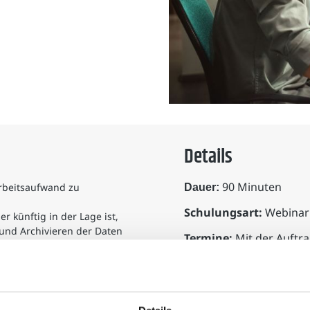
Details
90 Minuten
rbeitsaufwand zu
Dauer:
Schulungsart:
Webinar 
r künftig in der Lage ist,
 und Archivieren der Daten
Termine:
Mit der Auftra
Teilnahme am Webinar b
amit Fehler im Umgang mit
nt werden, bevor das