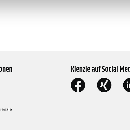
ionen
Kienzle auf Social Me
Kienzle